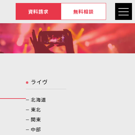
資料請求
無料相談
ライヴ
北海道
東北
関東
中部